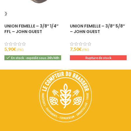
UNION FEMELLE – 3/8″ 1/4″
UNION FEMELLE – 3/8″ 5/8″
FFL – JOHN GUEST
– JOHN GUEST
5,90
€
7,50
€
(T.T.C).
(T.T.C).
En stock - expédié sous 24h/48h
Rupture de stock