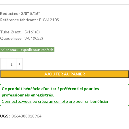
Réducteur 3/8″ 5/16″
Référence fabricant : PI061210S
Tube ∅ ext. : 5/16″ (8)
Queue lisse : 3/8″ (9,52)
En stock - expédié sous 24h/48h
Alternative:
AJOUTER AU PANIER
Ce produit bénéficie d'un tarif préférentiel pour les
professionnels enregistrés.
Connectez-vous
ou
créez un compte pro
pour en bénéficier
UGS :
3664388018964