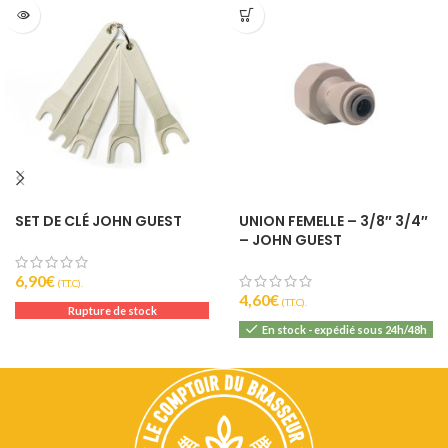
SET DE CLÉ JOHN GUEST
UNION FEMELLE – 3/8″ 3/4″
– JOHN GUEST
6,90
€
(T.T.C).
4,60
€
(T.T.C).
Rupture de stock
En stock - expédié sous 24h/48h