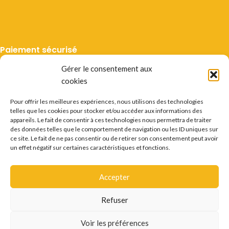
Paiement sécurisé
Gérer le consentement aux
cookies
Pour offrir les meilleures expériences, nous utilisons des technologies
telles que les cookies pour stocker et/ou accéder aux informations des
Livraison suivie
appareils. Le fait de consentir à ces technologies nous permettra de traiter
des données telles que le comportement de navigation ou les ID uniques sur
ce site. Le fait de ne pas consentir ou de retirer son consentement peut avoir
un effet négatif sur certaines caractéristiques et fonctions.
Accepter
Mentions légales
CGV
Vie privée
Préférences cookie
Certificats
Conditions des offres
Déstockage
Refuser
Questions fréquentes
Recrutement
Contact
L'ABUS D'ALCOOL EST DANGEREUX POUR LA SANTÉ.
Voir les préférences
CONSOMMER AVEC MODÉRATION.