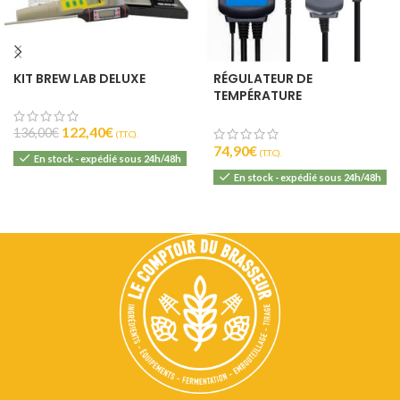
KIT BREW LAB DELUXE
RÉGULATEUR DE
TEMPÉRATURE
PROGRAMMABLE – ITC-
310T-B – INKBIRD
122,40
€
136,00
€
(T.T.C).
74,90
€
(T.T.C).
En stock - expédié sous 24h/48h
En stock - expédié sous 24h/48h