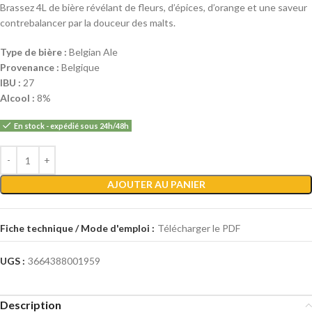
Brassez 4L de bière révélant de fleurs, d’épices, d’orange et une saveur
contrebalancer par la douceur des malts.
Type de bière :
Belgian Ale
Provenance :
Belgique
IBU :
27
Alcool :
8%
En stock - expédié sous 24h/48h
Alternative:
AJOUTER AU PANIER
Fiche technique / Mode d'emploi :
Télécharger le PDF
UGS :
3664388001959
Description