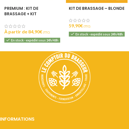
PREMIUM : KIT DE
KIT DE BRASSAGE – BLONDE
BRASSAGE + KIT
EMBOUTEILLAGE
59,90
€
(T.T.C).
À partir de
84,90
€
(T.T.C).
En stock - expédié sous 24h/48h
En stock - expédié sous 24h/48h
INFORMATIONS