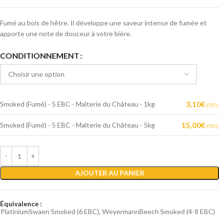
Fumé au bois de hêtre. Il développe une saveur intense de fumée et
apporte une note de douceur à votre bière.
Alternative:
CONDITIONNEMENT
3,10
€
Smoked (Fumé) - 5 EBC - Malterie du Château - 1kg
(T.T.C).
15,00
€
Smoked (Fumé) - 5 EBC - Malterie du Château - 5kg
(T.T.C).
AJOUTER AU PANIER
Équivalence :
PlatiniumSwaen Smoked (6 EBC), WeyermannBeech Smoked (4-8 EBC)