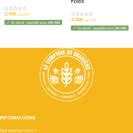
POIDS
2,30
€
(T.T.C).
2,30
€
(T.T.C).
En stock - expédié sous 24h/48h
En stock - expédié sous 24h/48h
INFORMATIONS
Qui sommes-nous ?