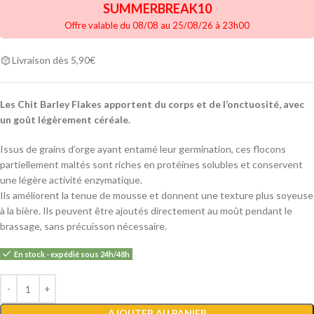
SUMMERBREAK10
Offre valable du 08/08 au 25/08/26 à 23h00
Livraison dès 5,90€
Les Chit Barley Flakes apportent du corps et de l’onctuosité, avec
un goût légèrement céréale.
Issus de grains d’orge ayant entamé leur germination, ces flocons
partiellement maltés sont riches en protéines solubles et conservent
une légère activité enzymatique.
Ils améliorent la tenue de mousse et donnent une texture plus soyeuse
à la bière. Ils peuvent être ajoutés directement au moût pendant le
brassage, sans précuisson nécessaire.
En stock - expédié sous 24h/48h
Alternative:
AJOUTER AU PANIER