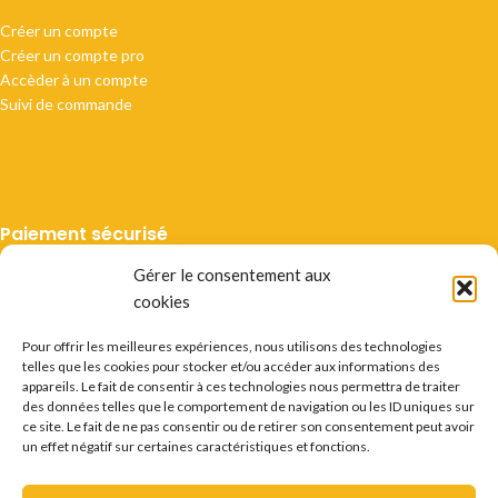
Créer un compte
Créer un compte pro
Accèder à un compte
Suivi de commande
Paiement sécurisé
Gérer le consentement aux
cookies
Pour offrir les meilleures expériences, nous utilisons des technologies
telles que les cookies pour stocker et/ou accéder aux informations des
Livraison suivie
appareils. Le fait de consentir à ces technologies nous permettra de traiter
des données telles que le comportement de navigation ou les ID uniques sur
ce site. Le fait de ne pas consentir ou de retirer son consentement peut avoir
un effet négatif sur certaines caractéristiques et fonctions.