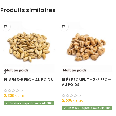
Produits similaires
PILSEN 3-5 EBC – AU POIDS
BLÉ / FROMENT – 3-5 EBC –
AU POIDS
2,30
€
(T.T.C).
2,60
€
(T.T.C).
En stock - expédié sous 24h/48h
En stock - expédié sous 24h/48h