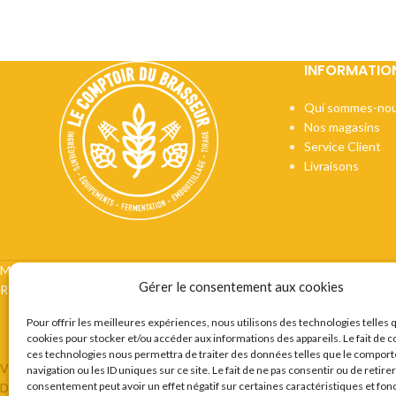
INFORMATIO
Qui sommes-nou
Nos magasins
Service Client
Livraisons
Mentions légales
CGV
Vie privée
Préférences cookie
Certifi
Gérer le consentement aux cookies
Recrutement
Contact
Pour offrir les meilleures expériences, nous utilisons des technologies telles 
cookies pour stocker et/ou accéder aux informations des appareils. Le fait de c
ces technologies nous permettra de traiter des données telles que le compor
VOUS ETES BRASSEUR OU AMATEUR DE BIERES ? LE COMPTOIR 
navigation ou les ID uniques sur ce site. Le fait de ne pas consentir ou de retire
consentement peut avoir un effet négatif sur certaines caractéristiques et fon
DESTINÉE AU BRASSEURS AMATEURS ET PROFESSIONNELS EN P