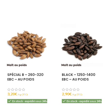
IBU :
22
DI :
1040 - 106
DF :
1010 - 101
EBC :
8
SPÉCIAL B – 260-320
BLACK – 1250-1400
EBC – AU POIDS
EBC – AU POIDS
3,20
€
2,90
€
(T.T.C).
(T.T.C).
En stock - expédié sous 24h/48h
En stock - expédié sous 24h/48h