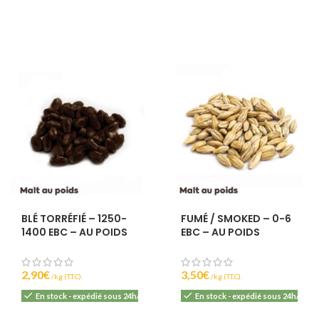
0
6
BLÉ TORRÉFIÉ – 1250-
FUMÉ / SMOKED – 0-6
1400 EBC – AU POIDS
EBC – AU POIDS
2,90
€
3,50
€
(T.T.C).
(T.T.C).
En stock - expédié sous 24h/48h
En stock - expédié sous 24h/48h