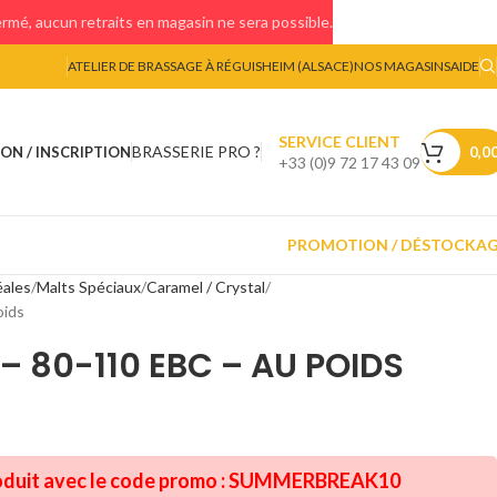
mé, aucun retraits en magasin ne sera possible.
ATELIER DE BRASSAGE À RÉGUISHEIM (ALSACE)
NOS MAGASINS
AIDE
SERVICE CLIENT
BRASSERIE PRO ?
ON / INSCRIPTION
0,0
+33 (0)9 72 17 43 09
PROMOTION / DÉSTOCKA
éales
Malts Spéciaux
Caramel / Crystal
oids
 80-110 EBC – AU POIDS
oduit avec le code promo :
SUMMERBREAK10