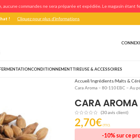
e, aucune commandes ne sera préparée et expédiée. Le magasin étant fer
chat !
Cliquez pour plus d'informations
CONNEXI
FERMENTATION
CONDITIONNEMENT
TIREUSE & ACCESSOIRES
Accueil
Ingrédients
Malts & Cér
Cara Aroma – 80-110 EBC – Au p
CARA AROMA –
(
30
avis client)
2,70
€
(T.T.C).
-10% sur ce pr