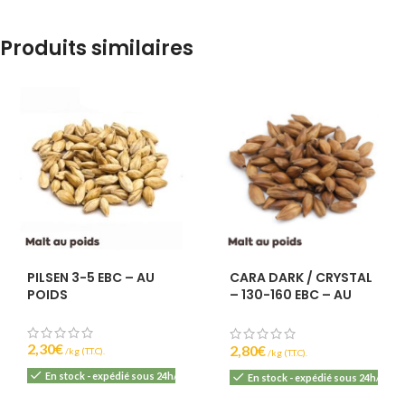
Produits similaires
PILSEN 3-5 EBC – AU
CARA DARK / CRYSTAL
POIDS
– 130-160 EBC – AU
POIDS
2,30
€
2,80
€
(T.T.C).
(T.T.C).
En stock - expédié sous 24h/48h
En stock - expédié sous 24h/48h