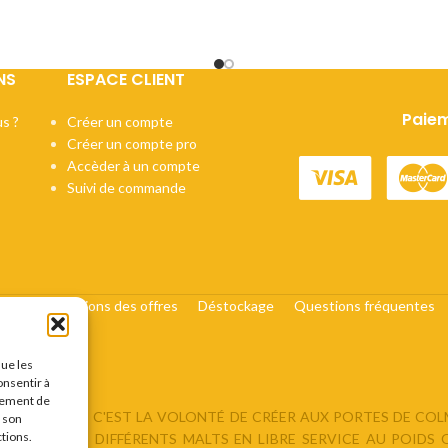
NS
ESPACE CLIENT
Paiem
s ?
Créer un compte
Créer un compte pro
Accèder à un compte
Suivi de commande
cats
Conditions des offres
Déstockage
Questions fréquentes
que les
onsentir à
tement de
DU BRASSEUR, C'EST LA VOLONTÉ DE CRÉER AUX PORTES DE CO
r son
ctions.
ROPOSANT : DIFFÉRENTS MALTS EN LIBRE SERVICE AU POIDS