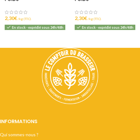
2,30
€
2,30
€
(T.T.C).
(T.T.C).
En stock - expédié sous 24h/48h
En stock - expédié sous 24h/48h
INFORMATIONS
Qui sommes-nous ?