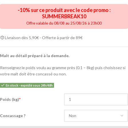
-10% sur ce produit avec le code promo :
SUMMERBREAK10
Offre valable du 08/08 au 25/08/26 à 23h00
Livraison dès 5,90€ - Offerte à partir de 89€
Malt au détail préparé à la demande.
Renseignez le poids voulu au gramme près (0.1 – 8kg) puis choisissez si
votre malt doit être concassé ou non.
En stock - expédié sous 24h/48h
Poids (kg)
*
Concassage ?