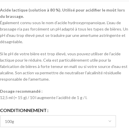
Acide lactique (solution à 80 %). Utilisé pour acidifier le moût lors
du brassage.
Également connu sous le nom d’acide hydroxypropanoïque. L’eau de
brassage n’a pas forcément un pH adapté à tous les types de bières. Un
pH d’eau trop élevé peut se traduire par une amertume astringente et
désagréable.
Si le pH de votre bière est trop élevé, vous pouvez utiliser de l’acide
lactique pour le réduire. Cela est particulièrement utile pour la
fabrication de bières à forte teneur en malt ou si votre source d’eau est
alcaline. Son action va permettre de neutraliser l’alcalinité résiduelle
responsable de l’amertume.
Dosage recommandé :
12,5 ml (= 15 g) / 10 l augmente l´acidité de 1 g / l.
Alternative:
CONDITIONNEMENT