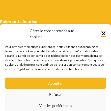
Paiement sécurisé
Gérer le consentement aux
cookies
Pour offrir les meilleures expériences, nous utilisons des technologies
telles que les cookies pour stocker et/ou accéder aux informations des
Livraison suivie
appareils. Le fait de consentir à ces technologies nous permettra de traiter
des données telles que le comportement de navigation ou les ID uniques sur
ce site. Le fait de ne pas consentir ou de retirer son consentement peut avoir
un effet négatif sur certaines caractéristiques et fonctions.
Accepter
Mentions légales
CGV
Vie privée
Préférences cookie
Certificats
Conditions des offres
Déstockage
Refuser
Questions fréquentes
Recrutement
Contact
L'ABUS D'ALCOOL EST DANGEREUX POUR LA SANTÉ.
Voir les préférences
CONSOMMER AVEC MODÉRATION.