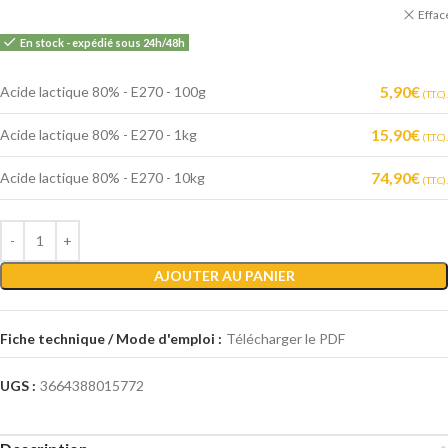
Effac
En stock - expédié sous 24h/48h
5,90
€
Acide lactique 80% - E270 - 100g
(T.T.C).
15,90
€
Acide lactique 80% - E270 - 1kg
(T.T.C).
74,90
€
Acide lactique 80% - E270 - 10kg
(T.T.C).
AJOUTER AU PANIER
Fiche technique / Mode d'emploi :
Télécharger le PDF
UGS :
3664388015772