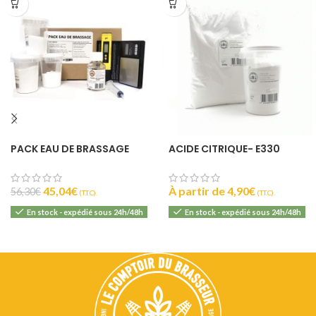
PACK EAU DE BRASSAGE
ACIDE CITRIQUE- E330
45,04
€
À partir de
4,90
€
56,30
€
(T.T.C).
(T.T.C).
En stock - expédié sous 24h/48h
En stock - expédié sous 24h/48h