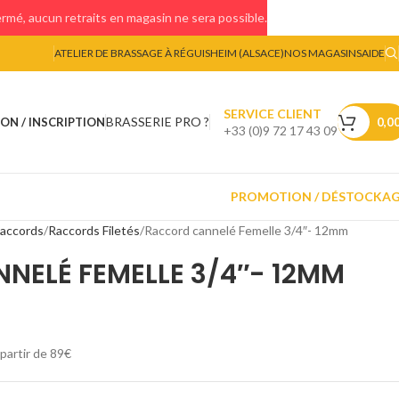
mé, aucun retraits en magasin ne sera possible.
ATELIER DE BRASSAGE À RÉGUISHEIM (ALSACE)
NOS MAGASINS
AIDE
SERVICE CLIENT
BRASSERIE PRO ?
ON / INSCRIPTION
0,0
+33 (0)9 72 17 43 09
PROMOTION / DÉSTOCKA
accords
Raccords Filetés
Raccord cannelé Femelle 3/4″- 12mm
NELÉ FEMELLE 3/4″- 12MM
 partir de 89€