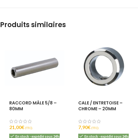
Produits similaires
RACCORD MÂLE 5/8 –
CALE / ENTRETOISE –
80MM
CHROME – 20MM
21,00
€
7,90
€
(T.T.C).
(T.T.C).
En stock - expédié sous 24h/48h
En stock - expédié sous 24h/48h