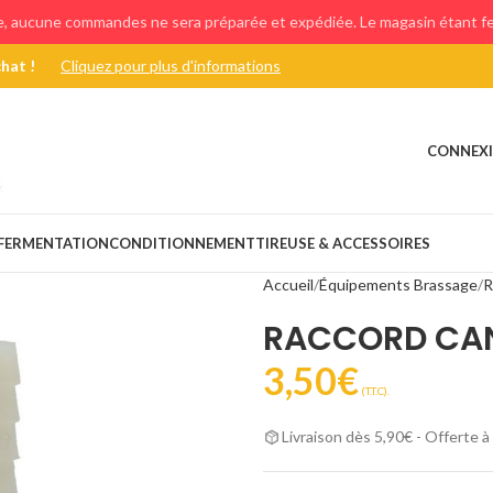
e, aucune commandes ne sera préparée et expédiée. Le magasin étant fer
chat !
Cliquez pour plus d'informations
CONNEXI
FERMENTATION
CONDITIONNEMENT
TIREUSE & ACCESSOIRES
Accueil
Équipements Brassage
R
RACCORD CAN
3,50
€
(T.T.C).
Livraison dès 5,90€ - Offerte à