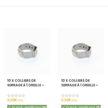
,
orange
et
a
douceur naturelle
sa
fraîcheur et ses arômes
, avec une
 arômes floraux
.
fruités
. Selon le jus de
se
et
 miel utilisé, il peut
fruits utilisé (pommes,
des
des notes plus
poires, ou autres), il peut
ains.
s, épicées ou
offrir des notes plus
tement boisées.
douces, acidulées ou
nche mais
ble et élégant, il
parfumées. Accessible et
autant les curieux
convivial, il séduit autant
 par une
s amateurs de
les curieux que les
ne
s artisanales.
amateurs de boissons
vive
et un
artisanales.
moyen
qui
bilité. C’est
mique,
 moderne
,
tif, lors
10 X COLLIERS DE
10 X COLLIERS DE
u à
SERRAGE À 1 OREILLE –
SERRAGE À 1 OREILLE –
19,8MM
18,5MM
raîche en
5,50
€
5,50
€
(T.T.C).
(T.T.C).
ale Ale
En stock - expédié sous 24h/48h
En stock - expédié sous 24h/48h
%