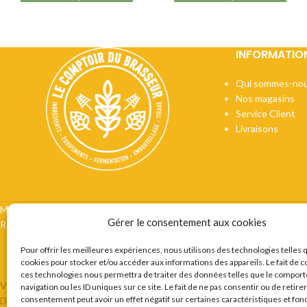
INFORMATIO
Qui sommes-nou
Nos magasins
Service Client
Livraisons
Mentions légales
CGV
Vie privée
Préférences cookie
Certifi
Gérer le consentement aux cookies
Recrutement
Contact
Pour offrir les meilleures expériences, nous utilisons des technologies telles 
cookies pour stocker et/ou accéder aux informations des appareils. Le fait de c
ces technologies nous permettra de traiter des données telles que le compor
VOUS ETES BRASSEUR OU AMATEUR DE BIERES ? LE COMPTOIR 
navigation ou les ID uniques sur ce site. Le fait de ne pas consentir ou de retire
consentement peut avoir un effet négatif sur certaines caractéristiques et fon
DESTINÉE AU BRASSEURS AMATEURS ET PROFESSIONNELS EN P