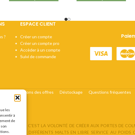
IBU :
22
DI :
1040 - 106
DF :
1010 - 101
NS
ESPACE CLIENT
EBC :
8
Paiem
s ?
Créer un compte
Créer un compte pro
Accèder à un compte
Suivi de commande
cats
Conditions des offres
Déstockage
Questions fréquentes
que les
onsentir à
tement de
DU BRASSEUR, C'EST LA VOLONTÉ DE CRÉER AUX PORTES DE CO
r son
ctions.
ROPOSANT : DIFFÉRENTS MALTS EN LIBRE SERVICE AU POIDS