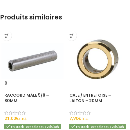
Produits similaires
RACCORD MÂLE 5/8 –
CALE / ENTRETOISE –
80MM
LAITON – 20MM
21,00
€
7,90
€
(T.T.C).
(T.T.C).
En stock - expédié sous 24h/48h
En stock - expédié sous 24h/48h