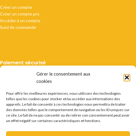
Créer un compte
Créer un compte pro
Accèder à un compte
Suivi de commande
Paiement sécurisé
Gérer le consentement aux
cookies
Pour offrir les meilleures expériences, nous utilisons des technologies
telles que les cookies pour stocker et/ou accéder aux informations des
Livraison suivie
appareils. Le fait de consentir à ces technologies nous permettra de traiter
des données telles que le comportement de navigation ou les ID uniques sur
ce site. Le fait de ne pas consentir ou de retirer son consentement peut avoir
un effet négatif sur certaines caractéristiques et fonctions.