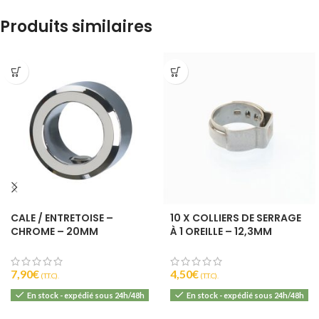
Produits similaires
CALE / ENTRETOISE –
10 X COLLIERS DE SERRAGE
CHROME – 20MM
À 1 OREILLE – 12,3MM
7,90
€
4,50
€
(T.T.C).
(T.T.C).
En stock - expédié sous 24h/48h
En stock - expédié sous 24h/48h