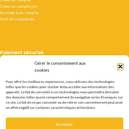
Créer un compte pro
Accèder à un compte
Suivi de commande
Paiement sécurisé
Gérer le consentement aux
cookies
Pour offrir les meilleures expériences, nous utilisons des technologies
telles que les cookies pour stocker et/ou accéder aux informations des
Livraison suivie
appareils. Le fait de consentir à ces technologies nous permettra de traiter
des données telles que le comportement de navigation ou les ID uniques sur
ce site. Le fait de ne pas consentir ou de retirer son consentement peut avoir
un effet négatif sur certaines caractéristiques et fonctions.
Accepter
Mentions légales
CGV
Vie privée
Préférences cookie