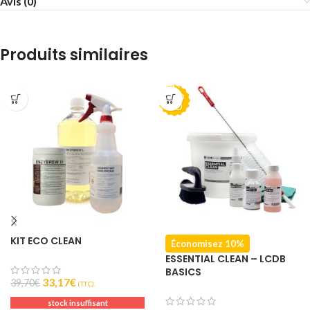
Avis (0)
Produits similaires
PRO
MO
KIT ECO CLEAN
Économisez 10%
ESSENTIAL CLEAN – LCDB
BASICS
33,17
€
39,70
€
(T.T.C).
stock insuffisant