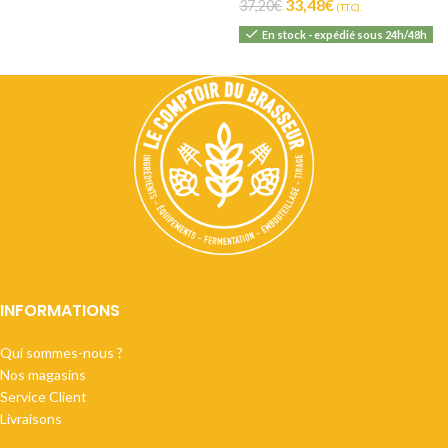
33,48
€
37,20
€
(T.T.C).
En stock - expédié sous 24h/48h
INFORMATIONS
Qui sommes-nous ?
Nos magasins
Service Client
Livraisons