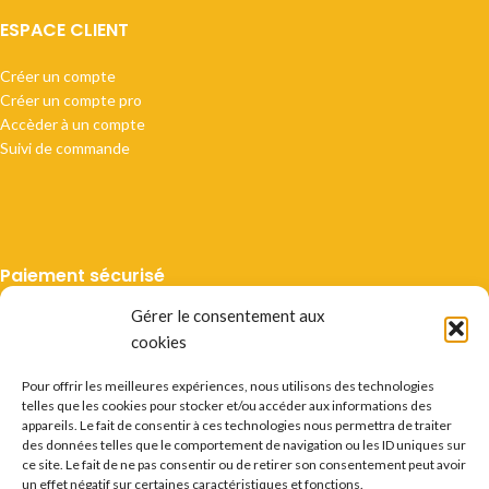
ESPACE CLIENT
Créer un compte
Créer un compte pro
Accèder à un compte
Suivi de commande
Paiement sécurisé
Gérer le consentement aux
cookies
Pour offrir les meilleures expériences, nous utilisons des technologies
telles que les cookies pour stocker et/ou accéder aux informations des
Livraison suivie
appareils. Le fait de consentir à ces technologies nous permettra de traiter
des données telles que le comportement de navigation ou les ID uniques sur
ce site. Le fait de ne pas consentir ou de retirer son consentement peut avoir
un effet négatif sur certaines caractéristiques et fonctions.