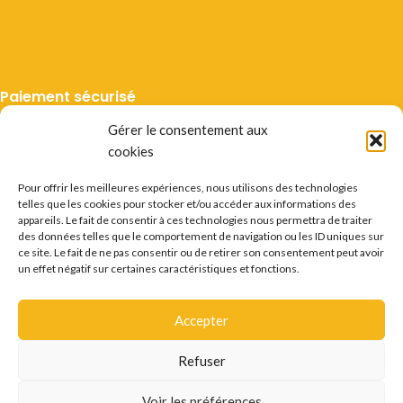
Paiement sécurisé
Gérer le consentement aux
cookies
Pour offrir les meilleures expériences, nous utilisons des technologies
telles que les cookies pour stocker et/ou accéder aux informations des
Livraison suivie
appareils. Le fait de consentir à ces technologies nous permettra de traiter
des données telles que le comportement de navigation ou les ID uniques sur
ce site. Le fait de ne pas consentir ou de retirer son consentement peut avoir
un effet négatif sur certaines caractéristiques et fonctions.
Accepter
Mentions légales
CGV
Vie privée
Préférences cookie
Certificats
Conditions des offres
Déstockage
Refuser
Questions fréquentes
Recrutement
Contact
L'ABUS D'ALCOOL EST DANGEREUX POUR LA SANTÉ.
Voir les préférences