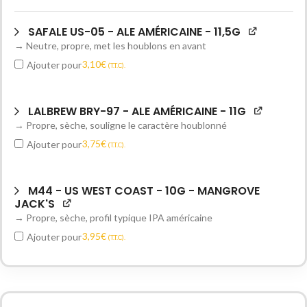
SAFALE US-05 - ALE AMÉRICAINE - 11,5G
→ Neutre, propre, met les houblons en avant
3,10
€
Ajouter pour
(T.T.C).
LALBREW BRY-97 - ALE AMÉRICAINE - 11G
→ Propre, sèche, souligne le caractère houblonné
3,75
€
Ajouter pour
(T.T.C).
M44 - US WEST COAST - 10G - MANGROVE
JACK'S
→ Propre, sèche, profil typique IPA américaine
3,95
€
Ajouter pour
(T.T.C).