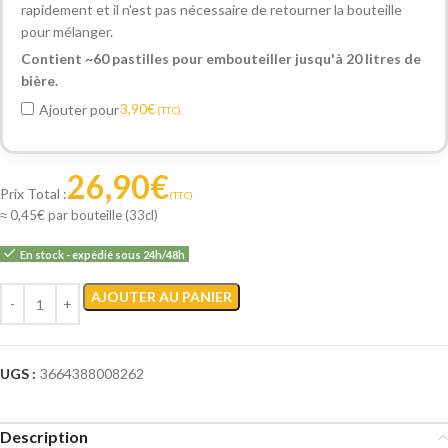
rapidement et il n'est pas nécessaire de retourner la bouteille
pour mélanger.
Contient ~60 pastilles pour embouteiller jusqu'à 20 litres de
bière.
3,90
€
Ajouter pour
(T.T.C).
26,90
€
≈ 0,45€ par bouteille (33cl)
En stock - expédié sous 24h/48h
AJOUTER AU PANIER
UGS :
3664388008262
Description