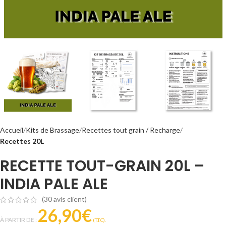
Accueil
Kits de Brassage
Recettes tout grain / Recharge
Recettes 20L
RECETTE TOUT-GRAIN 20L –
INDIA PALE ALE
(
30
avis client)
26,90
€
À PARTIR DE :
(T.T.C).