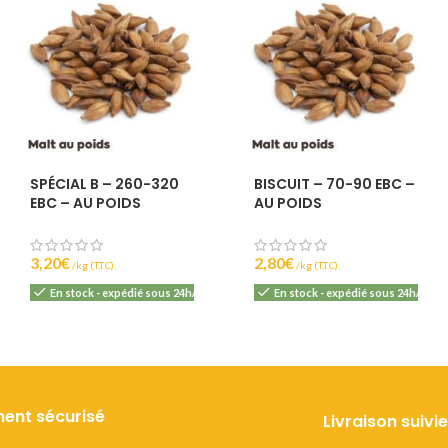
SPÉCIAL B – 260-320
BISCUIT – 70-90 EBC –
EBC – AU POIDS
AU POIDS
3,20
€
2,80
€
(T.T.C).
(T.T.C).
En stock - expédié sous 24h/48h
En stock - expédié sous 24h/48h
ent sécurisé
Livraison suivie