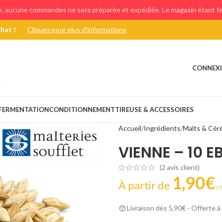
e, aucune commandes ne sera préparée et expédiée. Le magasin étant fer
chat !
Cliquez pour plus d'informations
CONNEXI
FERMENTATION
CONDITIONNEMENT
TIREUSE & ACCESSOIRES
Accueil
Ingrédients
Malts & Cér
VIENNE – 10 E
(
2
avis client)
1,90
€
À partir de
(T.T
Livraison dès 5,90€ - Offerte à