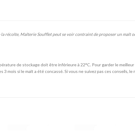
IBU :
22
DI :
1040 - 106
DF :
1010 - 101
EBC :
8
 récolte, Malterie Soufflet peut se voir contraint de proposer un malt or
pérature de stockage doit être inférieure à 22°C. Pour garder le meilleur
 3 mois si le malt a été concassé. Si vous ne suivez pas ces conseils, le 