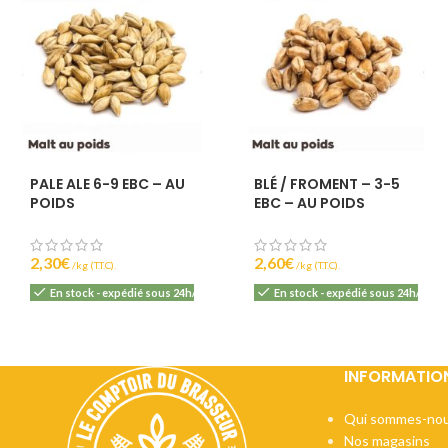
PALE ALE 6-9 EBC – AU
BLÉ / FROMENT – 3-5
POIDS
EBC – AU POIDS
2,30
€
2,60
€
(T.T.C).
(T.T.C).
En stock - expédié sous 24h/48h
En stock - expédié sous 24h/48h
INFORMATIO
Qui sommes-nou
Nos magasins