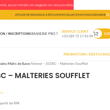
mé, aucun retraits en magasin ne sera possible.
ATELIER DE BRASSAGE À RÉGUISHEIM (ALSACE)
NOS MAGASINS
AIDE
SERVICE CLIENT
BRASSERIE PRO ?
ON / INSCRIPTION
0,0
+33 (0)9 72 17 43 09
PROMOTION / DÉSTOCKA
éales
Malts de Base
Vienne – 10 EBC – Malteries Soufflet
BC – MALTERIES SOUFFLET
.C).
 partir de 89€