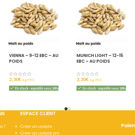
VIENNA – 9-12 EBC – AU
MUNICH LIGHT – 12-15
POIDS
EBC – AU POIDS
2,30
€
2,30
€
(T.T.C).
(T.T.C).
En stock - expédié sous 24h/48h
En stock - expédié sous 24h/48h
NS
ESPACE CLIENT
Paiem
s ?
Créer un compte
Créer un compte pro