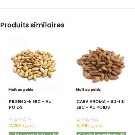
Produits similaires
PILSEN 3-5 EBC – AU
CARA AROMA – 80-110
POIDS
EBC – AU POIDS
2,30
€
2,70
€
(T.T.C).
(T.T.C).
En stock - expédié sous 24h/48h
En stock - expédié sous 24h/48h