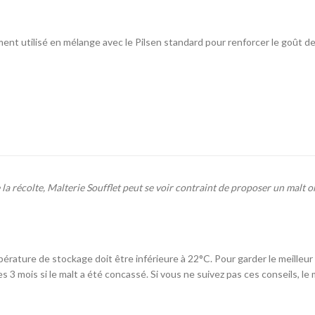
IBU :
22
DI :
1040 - 106
ent utilisé en mélange avec le Pilsen standard pour renforcer le goût de 
DF :
1010 - 101
EBC :
8
 récolte, Malterie Soufflet peut se voir contraint de proposer un malt or
pérature de stockage doit être inférieure à 22°C. Pour garder le meilleur
 3 mois si le malt a été concassé. Si vous ne suivez pas ces conseils, le 