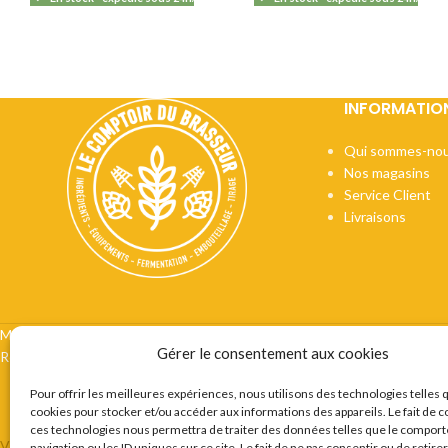
INFORMATIO
Qui sommes-nou
Nos magasins
Service Client
Livraisons
Mentions légales
CGV
Vie privée
Préférences cookie
Certifi
Gérer le consentement aux cookies
Recrutement
Contact
Pour offrir les meilleures expériences, nous utilisons des technologies telles 
cookies pour stocker et/ou accéder aux informations des appareils. Le fait de c
ces technologies nous permettra de traiter des données telles que le compor
VOUS ETES BRASSEUR OU AMATEUR DE BIERES ? LE COMPTOIR 
navigation ou les ID uniques sur ce site. Le fait de ne pas consentir ou de retire