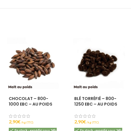
CHOCOLAT – 800-
BLÉ TORRÉFIÉ – 800-
1000 EBC – AU POIDS
1250 EBC – AU POIDS
2,90
€
2,90
€
(T.T.C).
(T.T.C).
En stock - expédié sous 24h/48h
En stock - expédié sous 24h/48h