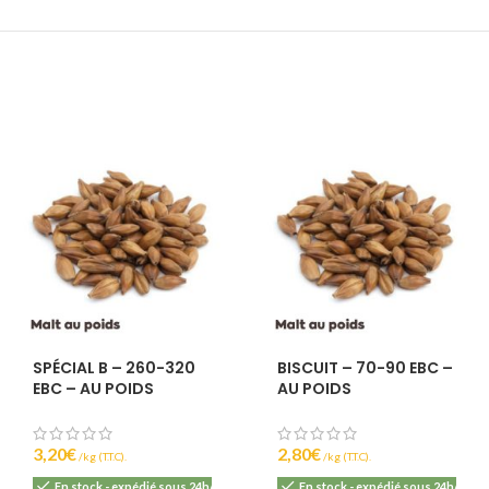
SPÉCIAL B – 260-320
BISCUIT – 70-90 EBC –
EBC – AU POIDS
AU POIDS
3,20
€
2,80
€
(T.T.C).
(T.T.C).
En stock - expédié sous 24h/48h
En stock - expédié sous 24h/48h