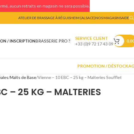
mé, aucun retraits en magasin ne sera possible.
ATELIER DE BRASSAGE À RÉGUISHEIM (ALSACE)
NOS MAGASINS
AIDE
SERVICE CLIENT
BRASSERIE PRO ?
ON / INSCRIPTION
0,0
+33 (0)9 72 17 43 09
PROMOTION / DÉSTOCKA
éales
Malts de Base
Vienne – 10 EBC – 25 kg – Malteries Soufflet
BC – 25 KG – MALTERIES