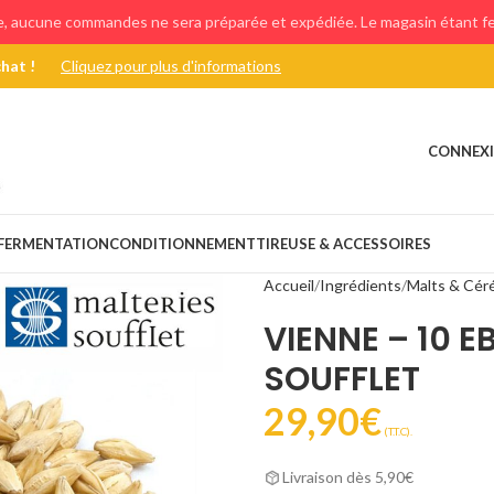
e, aucune commandes ne sera préparée et expédiée. Le magasin étant fer
chat !
Cliquez pour plus d'informations
CONNEXI
FERMENTATION
CONDITIONNEMENT
TIREUSE & ACCESSOIRES
Accueil
Ingrédients
Malts & Cér
VIENNE – 10 E
SOUFFLET
29,90
€
(T.T.C).
Livraison dès 5,90€