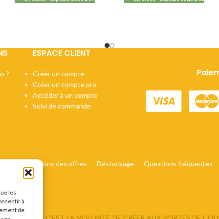
NS
ESPACE CLIENT
Paiem
s ?
Créer un compte
Créer un compte pro
Accèder à un compte
Suivi de commande
cats
Conditions des offres
Déstockage
Questions fréquentes
que les
onsentir à
tement de
DU BRASSEUR, C'EST LA VOLONTÉ DE CRÉER AUX PORTES DE CO
r son