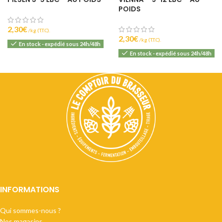
POIDS
2,30
€
(T.T.C).
2,30
€
(T.T.C).
En stock - expédié sous 24h/48h
En stock - expédié sous 24h/48h
INFORMATIONS
Qui sommes-nous ?
Nos magasins