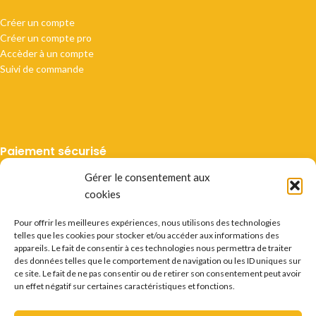
Créer un compte
Créer un compte pro
Accèder à un compte
Suivi de commande
Paiement sécurisé
Gérer le consentement aux
cookies
Pour offrir les meilleures expériences, nous utilisons des technologies
telles que les cookies pour stocker et/ou accéder aux informations des
Livraison suivie
appareils. Le fait de consentir à ces technologies nous permettra de traiter
des données telles que le comportement de navigation ou les ID uniques sur
ce site. Le fait de ne pas consentir ou de retirer son consentement peut avoir
un effet négatif sur certaines caractéristiques et fonctions.