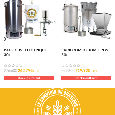
PACK CUVE ÉLECTRIQUE
PACK COMBO HOMEBREW
30L
30L
262,79
€
719,92
€
276,60
€
757,80
€
(T.T.C).
(T.T.C).
stock insuffisant
stock insuffisant