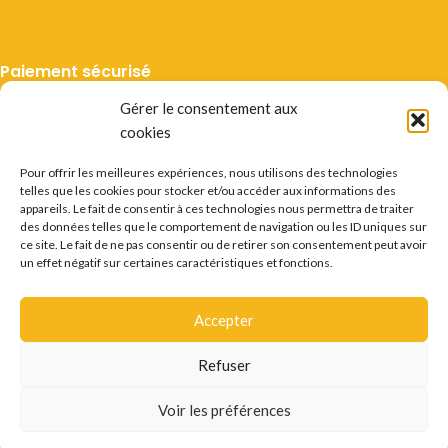
Paiement sécurisé
Gérer le consentement aux
cookies
Pour offrir les meilleures expériences, nous utilisons des technologies
telles que les cookies pour stocker et/ou accéder aux informations des
Livraison suivie
appareils. Le fait de consentir à ces technologies nous permettra de traiter
des données telles que le comportement de navigation ou les ID uniques sur
ce site. Le fait de ne pas consentir ou de retirer son consentement peut avoir
un effet négatif sur certaines caractéristiques et fonctions.
Accepter
Mentions légales
CGV
Vie privée
Préférences cookie
Certificats
Conditions des offres
Déstockage
Refuser
Questions fréquentes
Recrutement
Contact
L'ABUS D'ALCOOL EST DANGEREUX POUR LA SANTÉ.
Voir les préférences
CONSOMMER AVEC MODÉRATION.