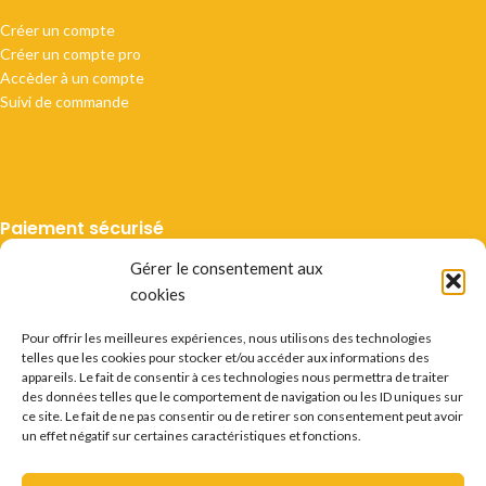
Créer un compte
Créer un compte pro
Accèder à un compte
Suivi de commande
Paiement sécurisé
Gérer le consentement aux
cookies
Pour offrir les meilleures expériences, nous utilisons des technologies
telles que les cookies pour stocker et/ou accéder aux informations des
Livraison suivie
appareils. Le fait de consentir à ces technologies nous permettra de traiter
des données telles que le comportement de navigation ou les ID uniques sur
ce site. Le fait de ne pas consentir ou de retirer son consentement peut avoir
un effet négatif sur certaines caractéristiques et fonctions.