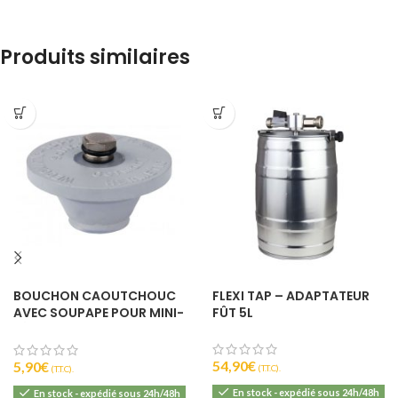
Produits similaires
BOUCHON CAOUTCHOUC
FLEXI TAP – ADAPTATEUR
AVEC SOUPAPE POUR MINI-
FÛT 5L
FÛT 5L
54,90
€
5,90
€
(T.T.C).
(T.T.C).
En stock - expédié sous 24h/48h
En stock - expédié sous 24h/48h