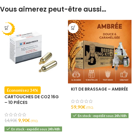
Vous aimerez peut-être aussi…
PRO
MO
KIT DE BRASSAGE – AMBRÉE
Économisez 34%
CARTOUCHES DE CO2 16G
– 10 PIÈCES
59,90
€
(T.T.C).
En stock - expédié sous 24h/48h
9,90
€
14,90
€
(T.T.C).
En stock - expédié sous 24h/48h