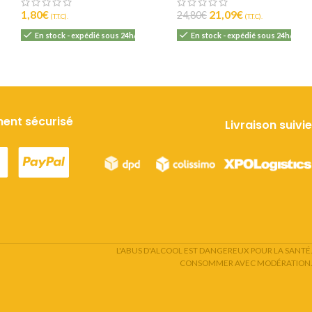
1,80
€
21,09
€
24,80
€
(T.T.C).
(T.T.C).
En stock - expédié sous 24h/48h
En stock - expédié sous 24h/48h
ent sécurisé
Livraison suivie
L'ABUS D'ALCOOL EST DANGEREUX POUR LA SANTÉ.
CONSOMMER AVEC MODÉRATION.