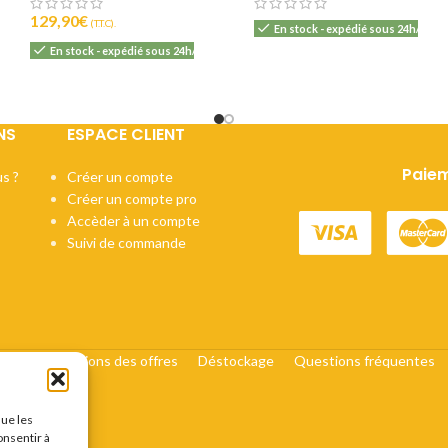
129,90
€
(T.T.C).
En stock - expédié sous 24h/48h
En stock - expédié sous 24h/48h
NS
ESPACE CLIENT
Paiem
s ?
Créer un compte
Créer un compte pro
Accèder à un compte
Suivi de commande
cats
Conditions des offres
Déstockage
Questions fréquentes
que les
onsentir à