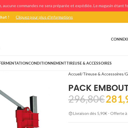
e, aucune commandes ne sera préparée et expédiée. Le magasin étant fer
chat !
Cliquez pour plus d'informations
CONNEXI
FERMENTATION
CONDITIONNEMENT
TIREUSE & ACCESSOIRES
Accueil
Tireuse & Accessoires
G
PACK EMBOUT
296,80
€
281,
Livraison dès 5,90€ - Offerte à