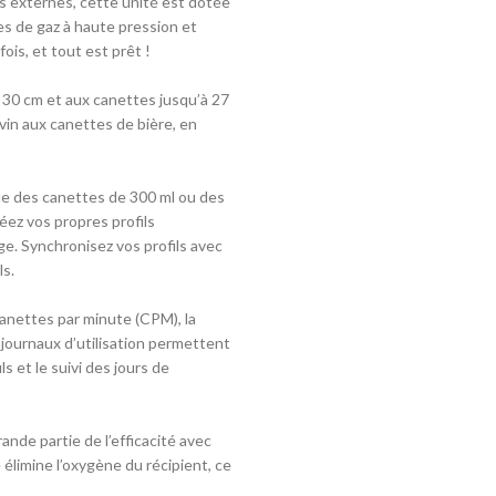
s externes, cette unité est dotée
IBU :
22
es de gaz à haute pression et
DI :
1040 - 106
ois, et tout est prêt !
DF :
1010 - 101
EBC :
8
 30 cm et aux canettes jusqu’à 27
 vin aux canettes de bière, en
que des canettes de 300 ml ou des
réez vos propres profils
e. Synchronisez vos profils avec
ls.
anettes par minute (CPM), la
journaux d’utilisation permettent
ls et le suivi des jours de
nde partie de l’efficacité avec
 élimine l’oxygène du récipient, ce