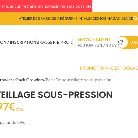
mé, aucun retraits en magasin ne sera possible.
ATELIER DE BRASSAGE À RÉGUISHEIM (ALSACE)
NOS MAGASINS
AIDE
SERVICE CLIENT
BRASSERIE PRO ?
ON / INSCRIPTION
0,0
+33 (0)9 72 17 43 09
PROMOTION / DÉSTOCKA
rowlers
Pack Growlers
Pack Embouteillage sous-pression
EILLAGE SOUS-PRESSION
97
€
(T.T.C).
 partir de 89€