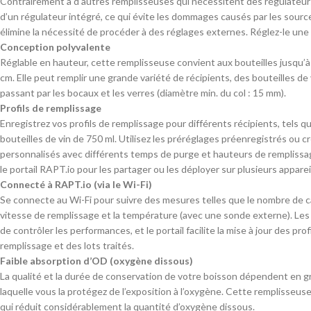
Contrairement à d’autres remplisseuses qui nécessitent des régulateur
d’un régulateur intégré, ce qui évite les dommages causés par les sourc
élimine la nécessité de procéder à des réglages externes. Réglez-le une f
Conception polyvalente
Réglable en hauteur, cette remplisseuse convient aux bouteilles jusqu’à
cm. Elle peut remplir une grande variété de récipients, des bouteilles de
passant par les bocaux et les verres (diamètre min. du col : 15 mm).
Profils de remplissage
Enregistrez vos profils de remplissage pour différents récipients, tels 
bouteilles de vin de 750 ml. Utilisez les préréglages préenregistrés ou c
personnalisés avec différents temps de purge et hauteurs de remplissag
le portail RAPT.io pour les partager ou les déployer sur plusieurs apparei
Connecté à RAPT.io (via le Wi-Fi)
Se connecte au Wi-Fi pour suivre des mesures telles que le nombre de c
vitesse de remplissage et la température (avec une sonde externe). Les 
de contrôler les performances, et le portail facilite la mise à jour des profi
remplissage et des lots traités.
Faible absorption d’OD (oxygène dissous)
La qualité et la durée de conservation de votre boisson dépendent en gra
laquelle vous la protégez de l’exposition à l’oxygène. Cette remplisseuse
qui réduit considérablement la quantité d’oxygène dissous.