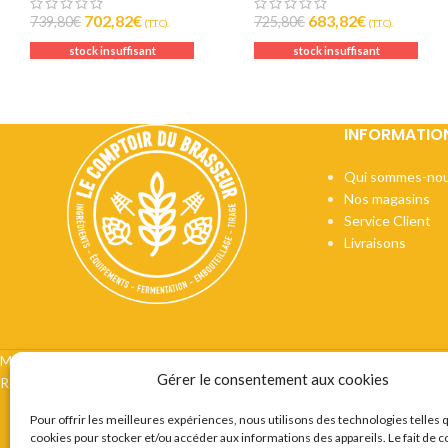
702,82
€
683,82
€
739,80
€
725,80
€
(T.T.C).
(T.T.C).
stock insuffisant
stock insuffisant
INFORMATIO
Qui sommes-nou
Nos magasins
Service Client
Livraisons
Mentions légales
CGV
Vie privée
Préférences cookie
Certifi
Gérer le consentement aux cookies
Recrutement
Contact
Pour offrir les meilleures expériences, nous utilisons des technologies telles 
cookies pour stocker et/ou accéder aux informations des appareils. Le fait de c