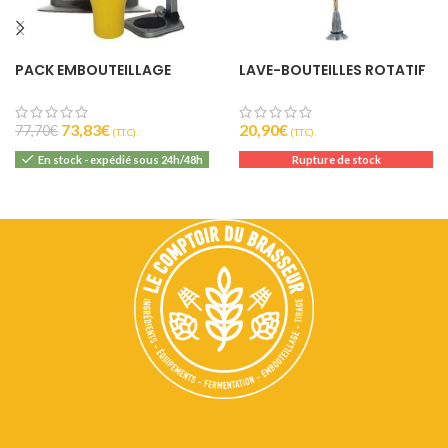
PACK EMBOUTEILLAGE
LAVE-BOUTEILLES ROTATIF
73,83
€
20,90
€
77,70
€
(T.T.C).
(T.T.C).
En stock - expédié sous 24h/48h
Rupture de stock