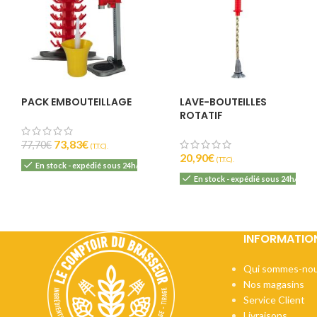
PACK EMBOUTEILLAGE
LAVE-BOUTEILLES
ROTATIF
73,83
€
77,70
€
(T.T.C).
20,90
€
(T.T.C).
En stock - expédié sous 24h/48h
En stock - expédié sous 24h/48h
INFORMATIO
Qui sommes-nou
Nos magasins
Service Client
Livraisons