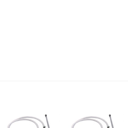
,
orange
et
a
douceur naturelle
sa
fraîcheur et ses arômes
, avec une
 arômes floraux
.
fruités
. Selon le jus de
se
et
 miel utilisé, il peut
fruits utilisé (pommes,
des
des notes plus
poires, ou autres), il peut
ains.
s, épicées ou
offrir des notes plus
tement boisées.
douces, acidulées ou
nche mais
ble et élégant, il
parfumées. Accessible et
autant les curieux
convivial, il séduit autant
 par une
s amateurs de
les curieux que les
ne
s artisanales.
amateurs de boissons
vive
et un
artisanales.
moyen
qui
bilité. C’est
mique,
 moderne
,
tif, lors
u à
raîche en
ale Ale
%