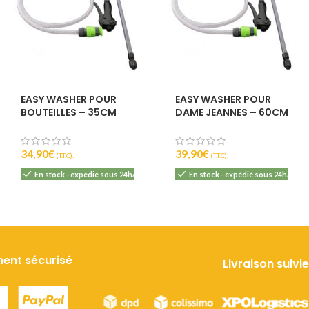
0
6
EASY WASHER POUR
EASY WASHER POUR
BOUTEILLES – 35CM
DAME JEANNES – 60CM
34,90
€
39,90
€
(T.T.C).
(T.T.C).
En stock - expédié sous 24h/48h
En stock - expédié sous 24h/48h
ent sécurisé
Livraison suivie