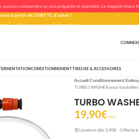
e, aucune commandes ne sera préparée et expédiée. Le magasin étant fer
chat !
Cliquez pour plus d'informations
CONNEXI
FERMENTATION
CONDITIONNEMENT
TIREUSE & ACCESSOIRES
Accueil
Conditionnement
Embout
TURBO WASHER pour bouteilles 
TURBO WASHER
19,90
€
(T.T.C).
Livraison dès 5,90€ - Offerte à