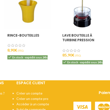
IBU :
22
DI :
1040 - 106
DF :
1010 - 101
EBC :
8
RINCE-BOUTEILLES
LAVE BOUTEILLE À
TURBINE PRESSION
D’EAU
8,90
€
(T.T.C).
85,90
€
(T.T.C).
En stock - expédié sous 24h/48h
En stock - expédié sous 24h/48h
NS
ESPACE CLIENT
Paiem
s ?
Créer un compte
Créer un compte pro
Accèder à un compte
Suivi de commande