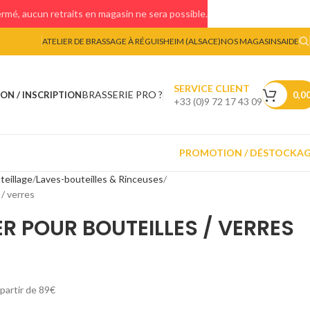
mé, aucun retraits en magasin ne sera possible.
ATELIER DE BRASSAGE À RÉGUISHEIM (ALSACE)
NOS MAGASINS
AIDE
SERVICE CLIENT
BRASSERIE PRO ?
ON / INSCRIPTION
0,0
+33 (0)9 72 17 43 09
PROMOTION / DÉSTOCKA
eillage
Laves-bouteilles & Rinceuses
/ verres
 POUR BOUTEILLES / VERRES
 partir de 89€