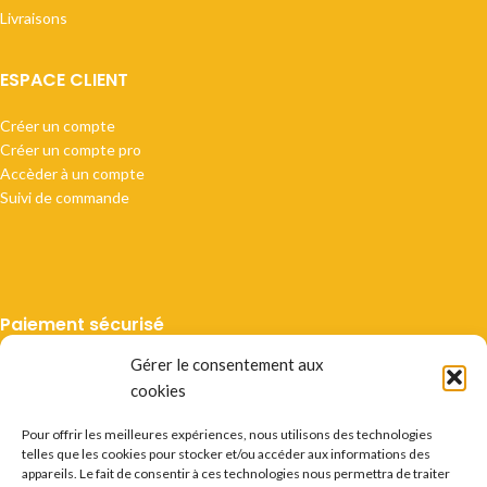
Livraisons
ESPACE CLIENT
Créer un compte
Créer un compte pro
Accèder à un compte
Suivi de commande
Paiement sécurisé
Gérer le consentement aux
cookies
Pour offrir les meilleures expériences, nous utilisons des technologies
telles que les cookies pour stocker et/ou accéder aux informations des
Livraison suivie
appareils. Le fait de consentir à ces technologies nous permettra de traiter