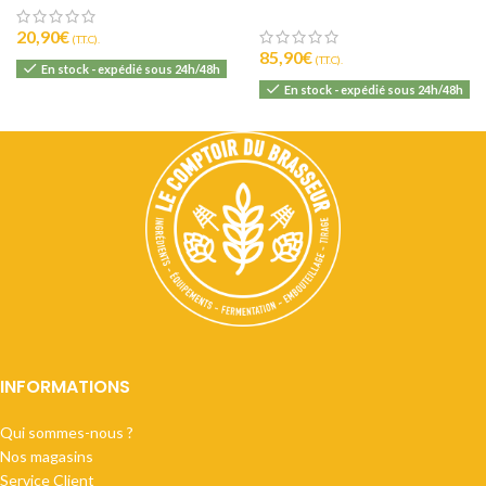
20,90
€
(T.T.C).
85,90
€
(T.T.C).
En stock - expédié sous 24h/48h
En stock - expédié sous 24h/48h
INFORMATIONS
Qui sommes-nous ?
Nos magasins
Service Client