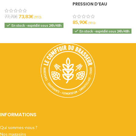
PRESSION D’EAU
73,83
€
77,70
€
(T.T.C).
85,90
€
(T.T.C).
En stock - expédié sous 24h/48h
En stock - expédié sous 24h/48h
INFORMATIONS
Qui sommes-nous ?
Nos magasins