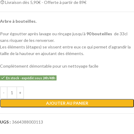
Livraison dès 5,90€ - Offerte à partir de 89€
Arbre à bouteilles.
Pour égoutter après lavage ou rinçage jusqu’à
90 bouteilles
de 33cl
sans risquer de les renverser.
Les éléments (étages) se vissent entre eux ce qui permet d’agrandir la
taille de la hauteur en ajoutant des éléments.
Complètement démontable pour un nettoyage facile
En stock - expédié sous 24h/48h
Alternative:
AJOUTER AU PANIER
UGS :
3664388003113