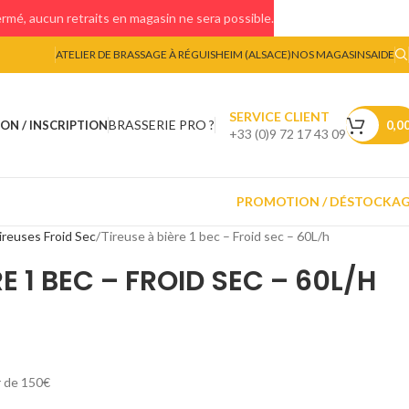
mé, aucun retraits en magasin ne sera possible.
ATELIER DE BRASSAGE À RÉGUISHEIM (ALSACE)
NOS MAGASINS
AIDE
SERVICE CLIENT
BRASSERIE PRO ?
ON / INSCRIPTION
0,0
+33 (0)9 72 17 43 09
PROMOTION / DÉSTOCKA
ireuses Froid Sec
Tireuse à bière 1 bec – Froid sec – 60L/h
RE 1 BEC – FROID SEC – 60L/H
r de 150€