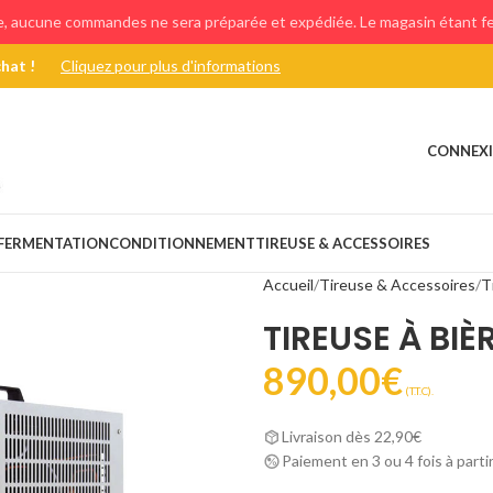
e, aucune commandes ne sera préparée et expédiée. Le magasin étant fer
chat !
Cliquez pour plus d'informations
CONNEXI
FERMENTATION
CONDITIONNEMENT
TIREUSE & ACCESSOIRES
Accueil
Tireuse & Accessoires
T
TIREUSE À BIÈ
890,00
€
(T.T.C).
Livraison dès 22,90€
Paiement en 3 ou 4 fois à parti