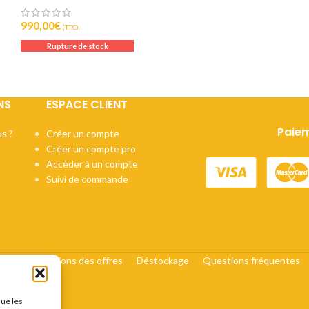
990,00
€
(T.T.C).
Rupture de stock
NS
ESPACE CLIENT
Paiem
s ?
Créer un compte
Créer un compte pro
Accèder à un compte
Suivi de commande
cats
Conditions des offres
Déstockage
Questions fréquentes
que les