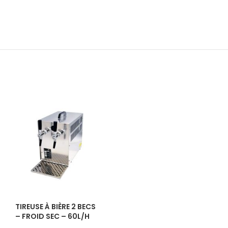
IBU :
22
DI :
1040 - 106
DF :
1010 - 101
EBC :
8
TIREUSE À BIÈRE 2 BECS
– FROID SEC – 60L/H