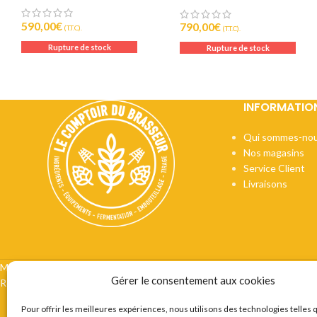
INTÉGRÉ – 25L/H
590,00
€
790,00
€
(T.T.C).
(T.T.C).
Rupture de stock
Rupture de stock
INFORMATIO
Qui sommes-nou
Nos magasins
Service Client
Livraisons
Mentions légales
CGV
Vie privée
Préférences cookie
Certifi
Gérer le consentement aux cookies
Recrutement
Contact
Pour offrir les meilleures expériences, nous utilisons des technologies telles 