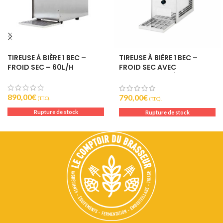
TIREUSE À BIÈRE 1 BEC –
TIREUSE À BIÈRE 1 BEC –
FROID SEC – 60L/H
FROID SEC AVEC
COMPRESSEUR À AIR
INTÉGRÉ – 25L/H
890,00
€
790,00
€
(T.T.C).
(T.T.C).
Rupture de stock
Rupture de stock