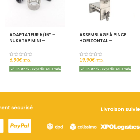
0
6
ADAPTATEUR 5/16″ –
ASSEMBLAGE À PINCE
NUKATAP MINI –
HORIZONTAL –
KEGLAND
NUKATAP MINI –
KEGLAND
6,90
€
19,90
€
(T.T.C).
(T.T.C).
En stock - expédié sous 24h/48h
En stock - expédié sous 24h/48h
ent sécurisé
Livraison suivie