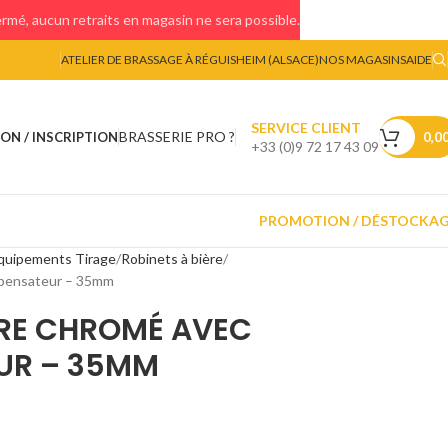
mé, aucun retraits en magasin ne sera possible.
ATELIER DE BRASSAGE À RÉGUISHEIM (ALSACE)
NOS MAGASINS
AIDE
SERVICE CLIENT
BRASSERIE PRO ?
ON / INSCRIPTION
0,0
+33 (0)9 72 17 43 09
PROMOTION / DÉSTOCKA
quipements Tirage
Robinets à bière
mpensateur – 35mm
ÈRE CHROMÉ AVEC
UR – 35MM