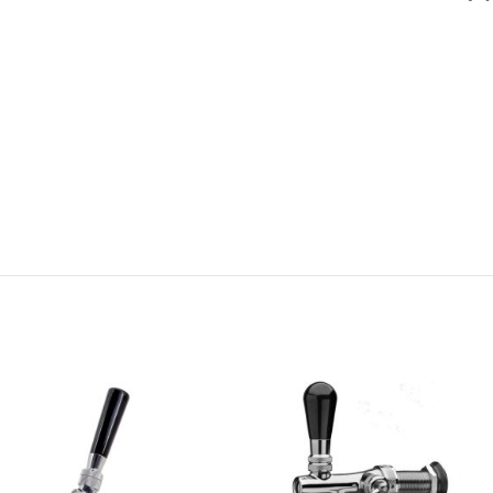
pamplemousse
pour s
moins complexe que
que d’autres styles de
fruits à noyaux
et ses
d’autres styles de bière,
bière, mais offre une
touche
résineu
Selon le
mais offre une douceur
douceur équilibrée et une
florale
typique 
offrir 
équilibrée et une légère
légère amertume. Cette
houblons améric
fruitée
amertume. Cette recharge
recharge comprend déjà
délica
comprend déjà tous les
tous les sucres nécessaires
L’amertume fra
Accessi
sucres nécessaires à la
à la fermentation, ce qui
équilibrée est
séduit 
fermentation, ce qui élimine
élimine le besoin d’ajouter
contrebalancée
que le
le besoin d’ajouter du
du sucre, le rendant idéal
finale sèche
, u
boisson
sucre, le rendant idéal pour
pour une utilisation avec
carbonatation 
une utilisation avec notre
notre kit de démarrage
corps
léger à 
kit de démarrage.
renforce la buva
une bière
dyna
expressive et
parfaite en apéri
d’un barbecue o
savourer bien f
terrasse.
Style :
Belgian P
ABV :
4.2 - 5.3 