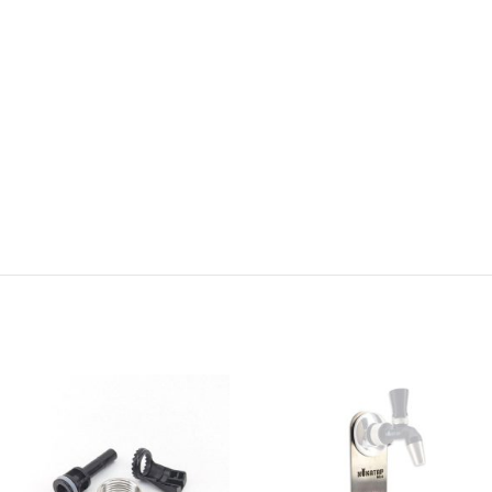
,
orange
et
a
douceur naturelle
sa
fraîcheur et ses arômes
, avec une
 arômes floraux
.
fruités
. Selon le jus de
se
et
 miel utilisé, il peut
fruits utilisé (pommes,
des
des notes plus
poires, ou autres), il peut
ains.
s, épicées ou
offrir des notes plus
tement boisées.
douces, acidulées ou
nche mais
ble et élégant, il
parfumées. Accessible et
autant les curieux
convivial, il séduit autant
 par une
s amateurs de
les curieux que les
ne
s artisanales.
amateurs de boissons
vive
et un
artisanales.
moyen
qui
bilité. C’est
mique,
 moderne
,
tif, lors
u à
raîche en
ale Ale
%