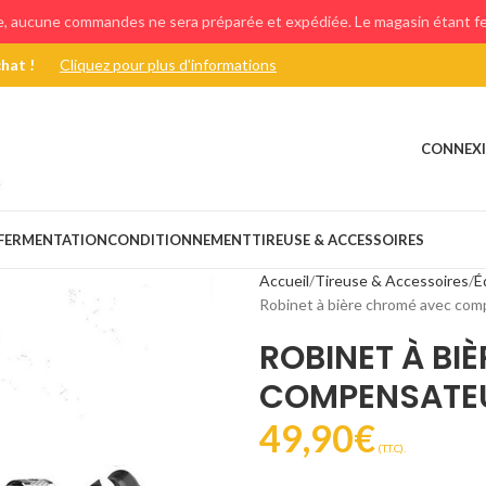
e, aucune commandes ne sera préparée et expédiée. Le magasin étant fer
chat !
Cliquez pour plus d'informations
CONNEXI
FERMENTATION
CONDITIONNEMENT
TIREUSE & ACCESSOIRES
Accueil
Tireuse & Accessoires
É
Robinet à bière chromé avec co
ROBINET À BI
COMPENSATE
49,90
€
(T.T.C).