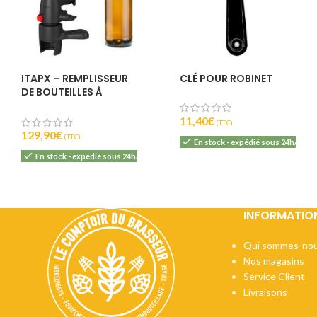
ITAPX – REMPLISSEUR
CLÉ POUR ROBINET
DE BOUTEILLES À
CONTRE-PRESSION –
BOEL
11,40
€
(T.T.C).
129,90
€
(T.T.C).
En stock - expédié sous 24h/48h
En stock - expédié sous 24h/48h
INFORMATIO
Qui sommes-nou
Nos magasins
Service Client
Livraisons