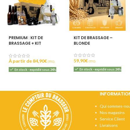
PREMIUM : KIT DE
KIT DE BRASSAGE –
BRASSAGE + KIT
BLONDE
EMBOUTEILLAGE
59,90
€
À partir de
84,90
€
(T.T.C).
(T.T.C).
En stock - expédié sous 24h/48h
En stock - expédié sous 24h/48h
INFORMATIO
Qui sommes-nou
Nos magasins
Service Client
Livraisons