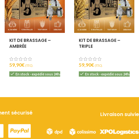
KIT DE BRASSAGE –
KIT DE BRASSAGE –
AMBRÉE
TRIPLE
59,90
€
59,90
€
(T.T.C).
(T.T.C).
En stock - expédié sous 24h/48h
En stock - expédié sous 24h/48h
ent sécurisé
Livraison suivie