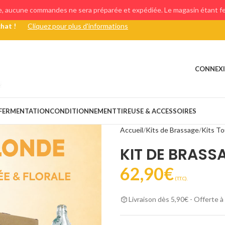
e, aucune commandes ne sera préparée et expédiée. Le magasin étant fer
chat !
Cliquez pour plus d'informations
CONNEXI
FERMENTATION
CONDITIONNEMENT
TIREUSE & ACCESSOIRES
Accueil
Kits de Brassage
Kits To
KIT DE BRASS
62,90
€
(T.T.C).
Livraison dès 5,90€ - Offerte à