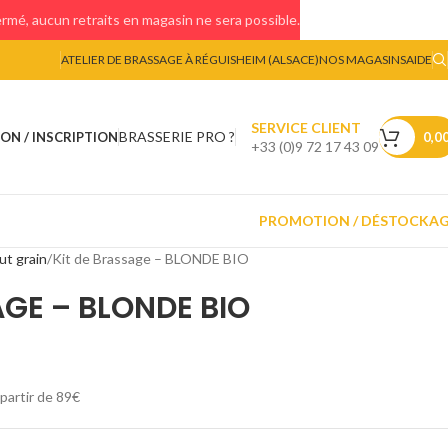
mé, aucun retraits en magasin ne sera possible.
ATELIER DE BRASSAGE À RÉGUISHEIM (ALSACE)
NOS MAGASINS
AIDE
SERVICE CLIENT
BRASSERIE PRO ?
ON / INSCRIPTION
0,0
+33 (0)9 72 17 43 09
PROMOTION / DÉSTOCKA
ut grain
Kit de Brassage – BLONDE BIO
AGE – BLONDE BIO
 partir de 89€