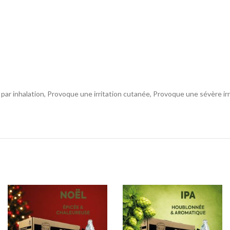
IBU :
22
DI :
1040 - 106
DF :
1010 - 101
EBC :
8
 par inhalation, Provoque une irritation cutanée, Provoque une sévère ir