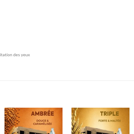
0
6
ritation des yeux