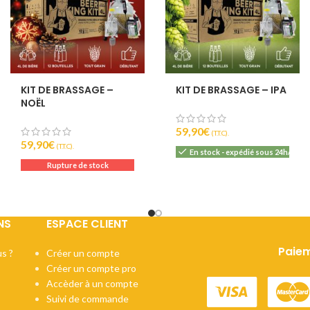
KIT DE BRASSAGE –
KIT DE BRASSAGE – IPA
NOËL
59,90
€
(T.T.C).
59,90
€
(T.T.C).
En stock - expédié sous 24h/48h
Rupture de stock
NS
ESPACE CLIENT
Paiem
s ?
Créer un compte
Créer un compte pro
Accèder à un compte
Suivi de commande