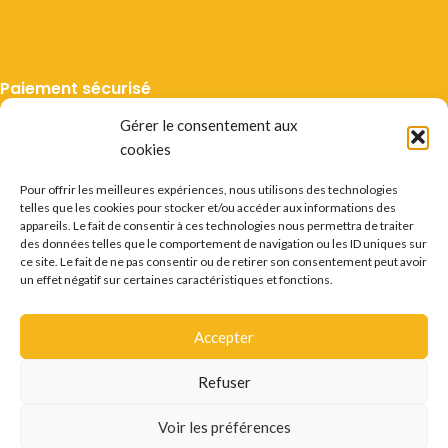
Paiement sécurisé
Gérer le consentement aux
cookies
Pour offrir les meilleures expériences, nous utilisons des technologies
telles que les cookies pour stocker et/ou accéder aux informations des
Livraison suivie
appareils. Le fait de consentir à ces technologies nous permettra de traiter
des données telles que le comportement de navigation ou les ID uniques sur
ce site. Le fait de ne pas consentir ou de retirer son consentement peut avoir
un effet négatif sur certaines caractéristiques et fonctions.
Accepter
Mentions légales
CGV
Vie privée
Préférences cookie
Certificats
Conditions des offres
Déstockage
Refuser
Questions fréquentes
Recrutement
Contact
L'ABUS D'ALCOOL EST DANGEREUX POUR LA SANTÉ.
Voir les préférences
CONSOMMER AVEC MODÉRATION.