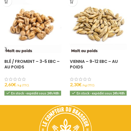
BLÉ / FROMENT – 3-5 EBC –
VIENNA – 9-12 EBC – AU
AU POIDS
POIDS
2,60
€
2,30
€
(T.T.C).
(T.T.C).
En stock - expédié sous 24h/48h
En stock - expédié sous 24h/48h