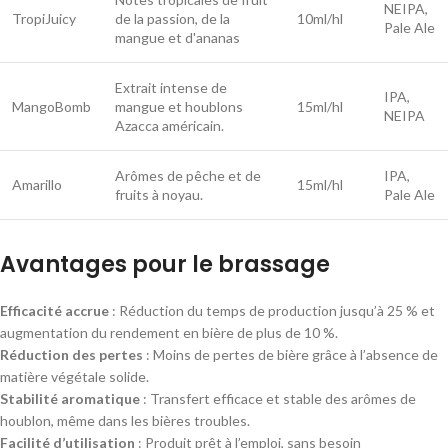
NEIPA,
TropiJuicy
de la passion, de la
10ml/hl
Pale Ale
mangue et d'ananas
Extrait intense de
IPA,
MangoBomb
mangue et houblons
15ml/hl
NEIPA
Azacca américain.
Arômes de pêche et de
IPA,
Amarillo
15ml/hl
fruits à noyau.
Pale Ale
Avantages pour le brassage
Efficacité accrue
: Réduction du temps de production jusqu’à 25 % et
augmentation du rendement en bière de plus de 10 %.
Réduction des pertes
: Moins de pertes de bière grâce à l’absence de
matière végétale solide.
Stabilité aromatique
: Transfert efficace et stable des arômes de
houblon, même dans les bières troubles.
Facilité d’utilisation
: Produit prêt à l’emploi, sans besoin