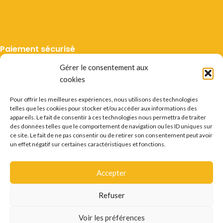
Paiement sécurisé
Gérer le consentement aux
cookies
Pour offrir les meilleures expériences, nous utilisons des technologies
telles que les cookies pour stocker et/ou accéder aux informations des
Livraison suivie
appareils. Le fait de consentir à ces technologies nous permettra de traiter
des données telles que le comportement de navigation ou les ID uniques sur
ce site. Le fait de ne pas consentir ou de retirer son consentement peut avoir
un effet négatif sur certaines caractéristiques et fonctions.
Accepter
Mentions légales
CGV
Vie privée
Préférences cookie
Certificats
Conditions des offres
Déstockage
Refuser
Questions fréquentes
Recrutement
Contact
L'ABUS D'ALCOOL EST DANGEREUX POUR LA SANTÉ.
Voir les préférences
CONSOMMER AVEC MODÉRATION.