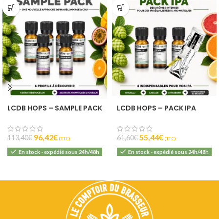
LCDB HOPS – SAMPLE PACK
LCDB HOPS – PACK IPA
96,42
€
55,44
€
113,40
€
61,60
€
(T.T.C).
(T.T.C).
En stock - expédié sous 24h/48h
En stock - expédié sous 24h/48h