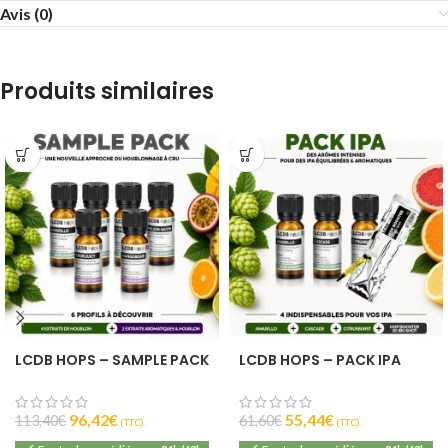
Avis (0)
Produits similaires
LCDB HOPS – SAMPLE PACK
LCDB HOPS – PACK IPA
96,42
€
55,44
€
113,40
€
61,60
€
(T.T.C).
(T.T.C).