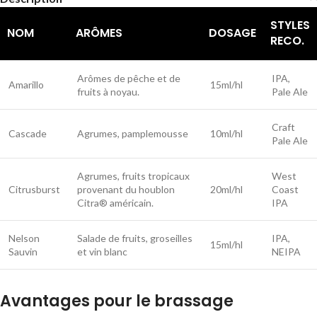
STYLES
NOM
ARÔMES
DOSAGE
RECO.
Arômes de pêche et de
IPA,
Amarillo
15ml/hl
fruits à noyau.
Pale Ale
Craft
Cascade
Agrumes, pamplemousse
10ml/hl
Pale Ale
Agrumes, fruits tropicaux
West
Citrusburst
provenant du houblon
20ml/hl
Coast
Citra® américain.
IPA
Nelson
Salade de fruits, groseilles
IPA,
15ml/hl
Sauvin
et vin blanc
NEIPA
Avantages pour le brassage