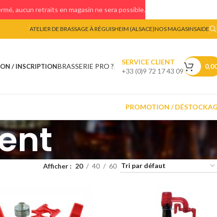
mé, aucun retraits en magasin ne sera possible.
ATELIER DE BRASSAGE À RÉGUISHEIM (ALSACE)
NOS MAGASINS
AIDE
SERVICE CLIENT
BRASSERIE PRO ?
ON / INSCRIPTION
0,0
+33 (0)9 72 17 43 09
PROMOTION / DÉSTOCKA
ent
Afficher
20
40
60