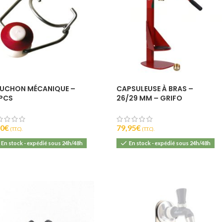
UCHON MÉCANIQUE –
CAPSULEUSE À BRAS –
PCS
26/29 MM – GRIFO
90
€
79,95
€
(T.T.C).
(T.T.C).
En stock - expédié sous 24h/48h
En stock - expédié sous 24h/48h