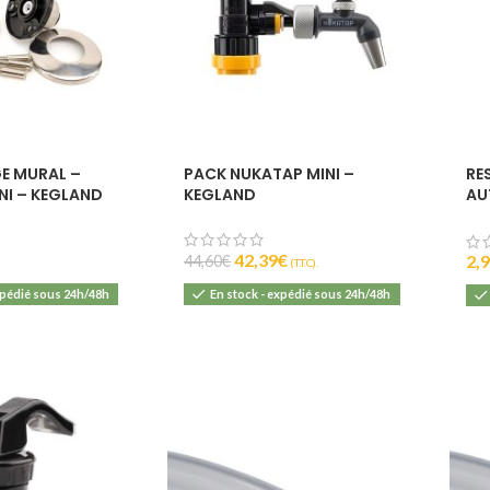
E MURAL –
PACK NUKATAP MINI –
RE
NI – KEGLAND
KEGLAND
AU
MI
42,39
€
2,
44,60
€
(T.T.C).
xpédié sous 24h/48h
En stock - expédié sous 24h/48h