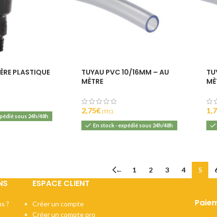
IÈRE PLASTIQUE
TUYAU PVC 10/16MM – AU
TU
MÈTRE
MÈ
2,75
€
1,
(T.T.C).
xpédié sous 24h/48h
En stock - expédié sous 24h/48h
←
1
2
3
4
5
NS
ESPACE CLIENT
Paiem
s ?
Créer un compte
Créer un compte pro