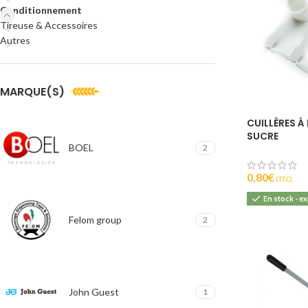
Conditionnement
Tireuse & Accessoires
Autres
MARQUE(S)
CUILLÈRES À
SUCRE
BOEL
2
0,80
€
(T.T.C).
En stock - e
Felom group
2
John Guest
1