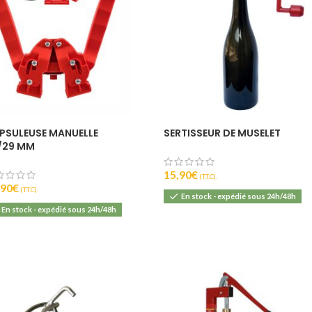
PSULEUSE MANUELLE
SERTISSEUR DE MUSELET
/29 MM
15,90
€
(T.T.C).
,90
€
(T.T.C).
En stock - expédié sous 24h/48h
En stock - expédié sous 24h/48h