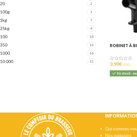
20
2
100g
1
1kg
7
25kg
4
100
18
350
ROBINET À B
16
1000
16
10 000
12
3,90
€
(T.T.C).
En stock - e
INFORMATIO
Qui sommes-nou
Nos magasins