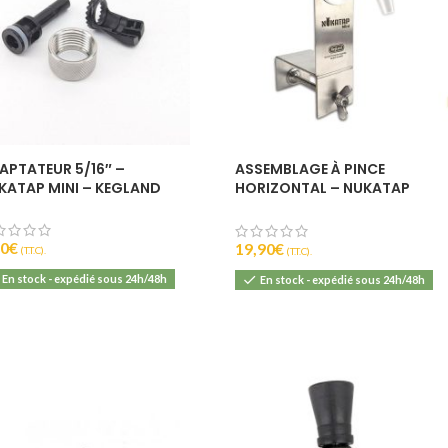
APTATEUR 5/16″ –
ASSEMBLAGE À PINCE
KATAP MINI – KEGLAND
HORIZONTAL – NUKATAP
MINI – KEGLAND
90
€
19,90
€
(T.T.C).
(T.T.C).
En stock - expédié sous 24h/48h
En stock - expédié sous 24h/48h