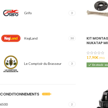
Grifo
3
KIT MONTAG
KegLand
30
NUKATAP MI
17,90
€
(T.T.C).
Le Comptoir du Brasseur
3
En stock - e
CONDITIONNEMENTS
6500
2