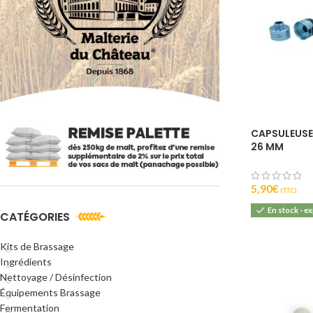
CAPSULEUSE
26 MM
5,90
€
(T.T.C).
En stock - e
CATÉGORIES
Kits de Brassage
Ingrédients
Nettoyage / Désinfection
Équipements Brassage
Fermentation