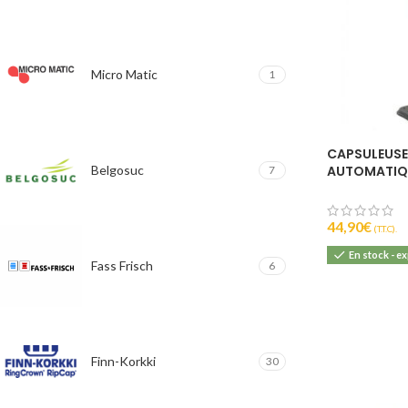
Micro Matic
1
CAPSULEUSE
AUTOMATIQU
Belgosuc
7
– GRIFO
44,90
€
(T.T.C).
En stock - e
Fass Frisch
6
Finn-Korkki
30