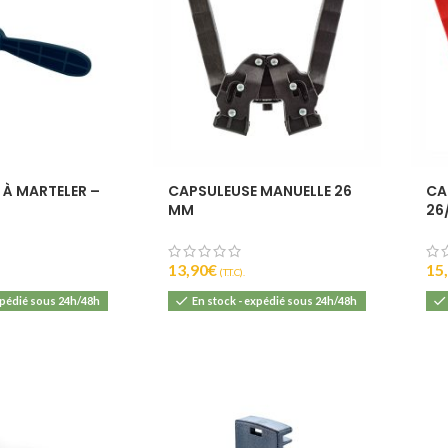
 À MARTELER –
CAPSULEUSE MANUELLE 26
CA
MM
26
13,90
€
15
(T.T.C).
xpédié sous 24h/48h
En stock - expédié sous 24h/48h