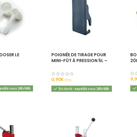
 DOSER LE
POIGNÉE DE TIRAGE POUR
BO
MINI-FÛT À PRESSION 5L –
20
TAP BOY
9,
0,90
€
(T.T.C).
xpédié sous 24h/48h
En stock - expédié sous 24h/48h