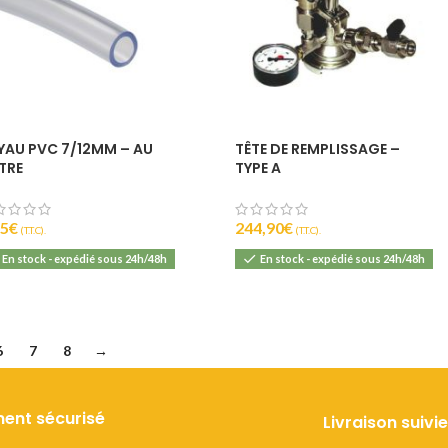
YAU PVC 7/12MM – AU
TÊTE DE REMPLISSAGE –
TRE
TYPE A
75
€
244,90
€
(T.T.C).
(T.T.C).
En stock - expédié sous 24h/48h
En stock - expédié sous 24h/48h
6
7
8
→
ent sécurisé
Livraison suivie