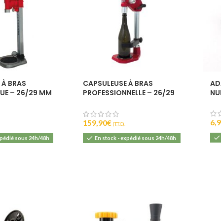
 À BRAS
CAPSULEUSE À BRAS
AD
E – 26/29 MM
PROFESSIONNELLE – 26/29
NU
MM – GRIFO
6,
159,90
€
(T.T.C).
xpédié sous 24h/48h
En stock - expédié sous 24h/48h