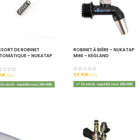
SSORT DE ROBINET
ROBINET À BIÈRE – NUKATAP
TOMATIQUE – NUKATAP
MINI – KEGLAND
NI – KEGLAND
19,90
€
90
€
(T.T.C).
(T.T.C).
En stock - expédié sous 24h/48h
En stock - expédié sous 24h/48h