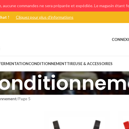
e, aucune commandes ne sera préparée et expédiée. Le magasin étant fer
chat !
Cliquez pour plus d'informations
CONNEXI
FERMENTATION
CONDITIONNEMENT
TIREUSE & ACCESSOIRES
onditionnem
onnement
Page 5