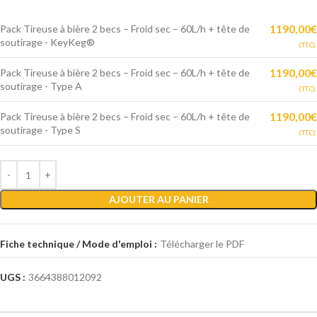
1190,00
€
Pack Tireuse à bière 2 becs – Froid sec – 60L/h + tête de
soutirage - KeyKeg®
(T.T.C).
1190,00
€
Pack Tireuse à bière 2 becs – Froid sec – 60L/h + tête de
soutirage - Type A
(T.T.C).
1190,00
€
Pack Tireuse à bière 2 becs – Froid sec – 60L/h + tête de
soutirage - Type S
(T.T.C).
AJOUTER AU PANIER
Fiche technique / Mode d'emploi :
Télécharger le PDF
UGS :
3664388012092