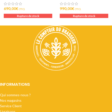
690,00
€
990,00
€
(T.T.C).
(T.T.C).
Rupture de stock
Rupture de stock
INFORMATIONS
Qui sommes-nous ?
Nos magasins
Service Client
Livraisons