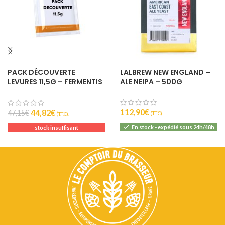
PACK DÉCOUVERTE
LALBREW NEW ENGLAND –
LEVURES 11,5G – FERMENTIS
ALE NEIPA – 500G
LESAFFRE
112,90
€
44,82
€
47,15
€
(T.T.C).
(T.T.C).
En stock - expédié sous 24h/48h
stock insuffisant