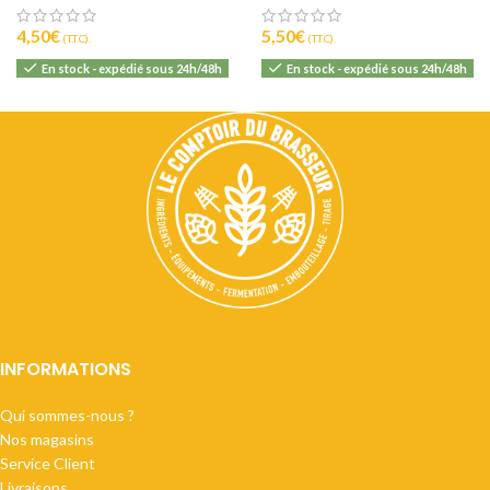
4,50
€
5,50
€
(T.T.C).
(T.T.C).
En stock - expédié sous 24h/48h
En stock - expédié sous 24h/48h
INFORMATIONS
Qui sommes-nous ?
Nos magasins
Service Client
Livraisons