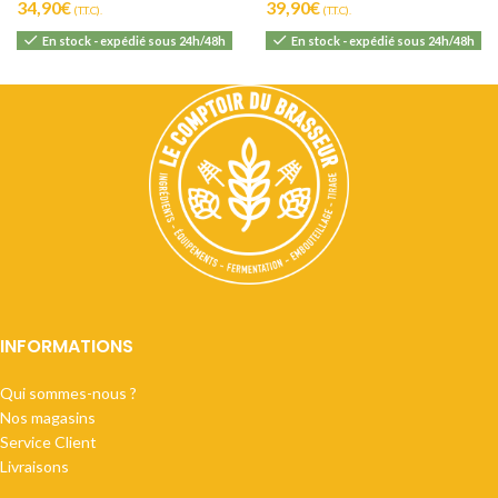
34,90
€
39,90
€
(T.T.C).
(T.T.C).
En stock - expédié sous 24h/48h
En stock - expédié sous 24h/48h
INFORMATIONS
Qui sommes-nous ?
Nos magasins
Service Client
Livraisons