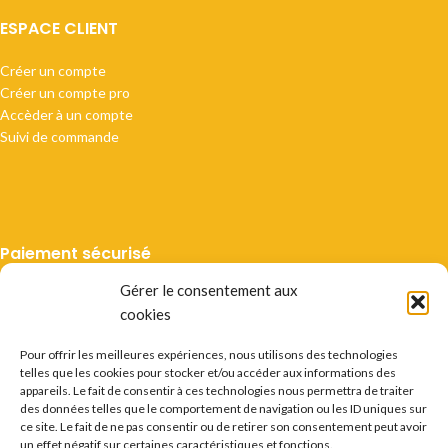
ESPACE CLIENT
Créer un compte
Créer un compte pro
Accèder à un compte
Suivi de commande
Paiement sécurisé
Gérer le consentement aux
cookies
Pour offrir les meilleures expériences, nous utilisons des technologies
telles que les cookies pour stocker et/ou accéder aux informations des
Livraison suivie
appareils. Le fait de consentir à ces technologies nous permettra de traiter
des données telles que le comportement de navigation ou les ID uniques sur
ce site. Le fait de ne pas consentir ou de retirer son consentement peut avoir
un effet négatif sur certaines caractéristiques et fonctions.