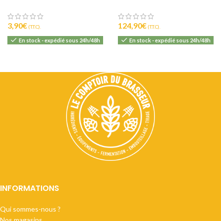
3,90
€
124,90
€
(T.T.C).
(T.T.C).
En stock - expédié sous 24h/48h
En stock - expédié sous 24h/48h
INFORMATIONS
Qui sommes-nous ?
Nos magasins