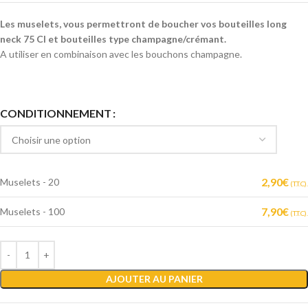
Les muselets, vous permettront de boucher vos bouteilles long
neck 75 Cl et bouteilles type champagne/crémant.
A utiliser en combinaison avec les bouchons champagne.
Alternative:
CONDITIONNEMENT
2,90
€
Muselets - 20
(T.T.C).
7,90
€
Muselets - 100
(T.T.C).
AJOUTER AU PANIER