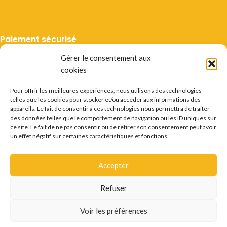
Paiement sécurisé
Gérer le consentement aux
cookies
Pour offrir les meilleures expériences, nous utilisons des technologies
telles que les cookies pour stocker et/ou accéder aux informations des
Livraison suivie
appareils. Le fait de consentir à ces technologies nous permettra de traiter
des données telles que le comportement de navigation ou les ID uniques sur
ce site. Le fait de ne pas consentir ou de retirer son consentement peut avoir
un effet négatif sur certaines caractéristiques et fonctions.
Accepter
Mentions légales
CGV
Vie privée
Préférences cookie
Certificats
Conditions des offres
Déstockage
Refuser
Questions fréquentes
Recrutement
Contact
L'ABUS D'ALCOOL EST DANGEREUX POUR LA SANTÉ.
Voir les préférences
CONSOMMER AVEC MODÉRATION.