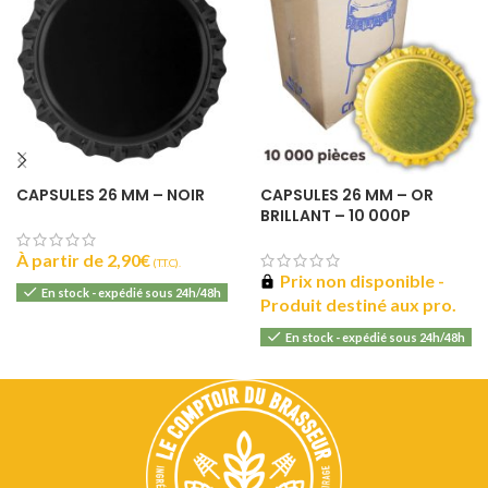
CAPSULES 26 MM – NOIR
CAPSULES 26 MM – OR
BRILLANT – 10 000P
À partir de
2,90
€
(T.T.C).
Prix non disponible -
En stock - expédié sous 24h/48h
Produit destiné aux pro.
En stock - expédié sous 24h/48h