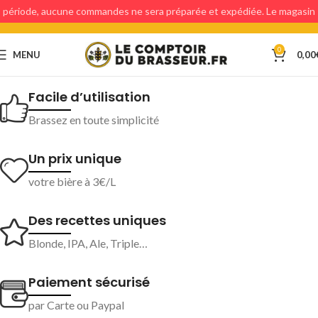
période, aucune commandes ne sera préparée et expédiée. Le magasin
étant fermé, aucun retraits en magasin ne sera possible.
0
MENU
0,00
Facile d’utilisation
Brassez en toute simplicité
Un prix unique
votre bière à 3€/L
Des recettes uniques
Blonde, IPA, Ale, Triple…
Paiement sécurisé
par Carte ou Paypal