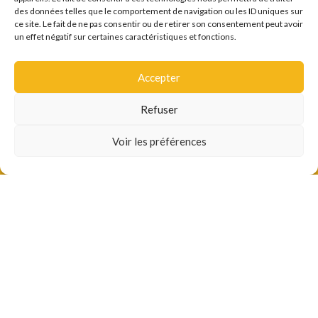
des données telles que le comportement de navigation ou les ID uniques sur
ce site. Le fait de ne pas consentir ou de retirer son consentement peut avoir
un effet négatif sur certaines caractéristiques et fonctions.
Accepter
VOS ÉVÉNEMENTS SUR MESURE
Refuser
ATELIER DE BRASSAGE – LES HOUBLONNEURS (2
Voir les préférences
HEURES)
De 8 à 20 personnes
10 postes de brassage (2 personnes / poste)
Fabrication de 4 litres de bière/poste.
3 recettes au choix
Personnalisation de la recette à l’étiquette
Chaque duo repart avec son mini-fût
+ Dégustations de bières + planchette
A partager pendant les temps de pause